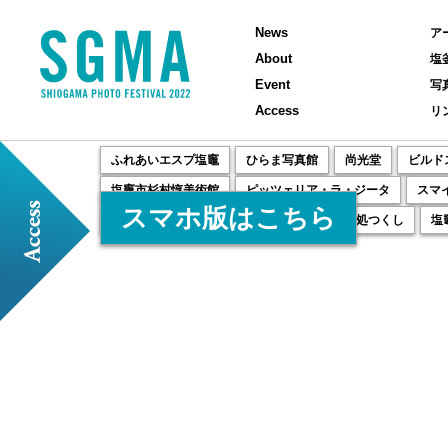
News
ア
About
塩
Event
写
Access
リ
ふれあいエスプ塩竈
ひらま写真館
尚光堂
ビルド
塩竈市杉村惇美術館
ピッツェリア・ラ・ジータ
スマ
スマホ版はこちら
コーヒーとおやつの店andMore
塩竈お茶処つくし
塩