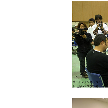
ポートフォリオレヴュー /
ふれあいエスプ塩竈