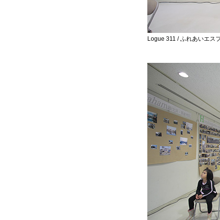
Logue 311 / ふれあいエ