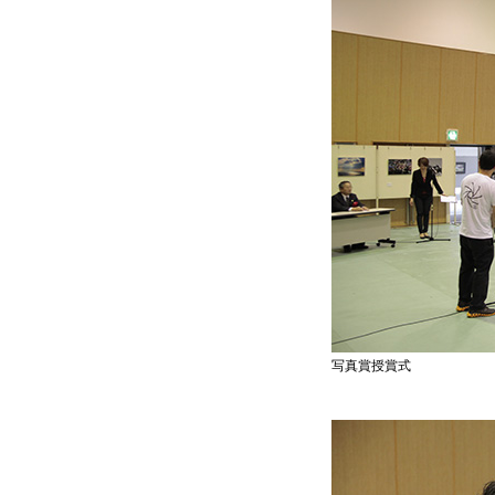
写真賞授賞式