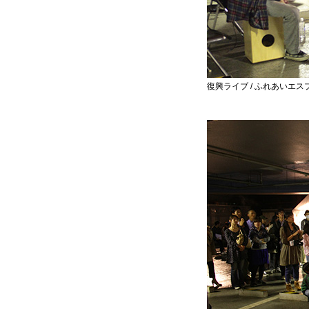
復興ライブ / ふれあいエス