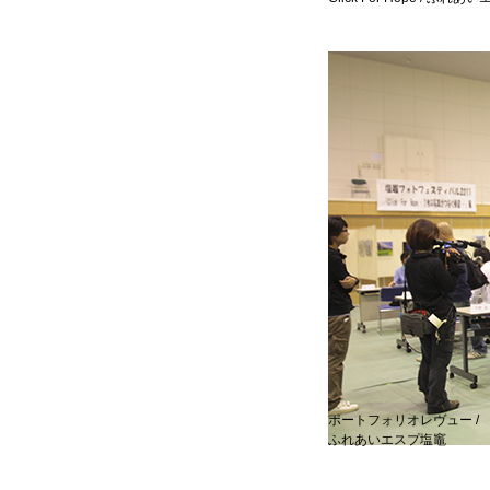
ポートフォリオレヴュー /
ふれあいエスプ塩竈