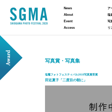
News
ア
About
塩
Event
写
Access
リ
写真賞・写真集
塩竈フォトフェスティバル2018写真賞受賞
田近夏子「二度目の朝に」