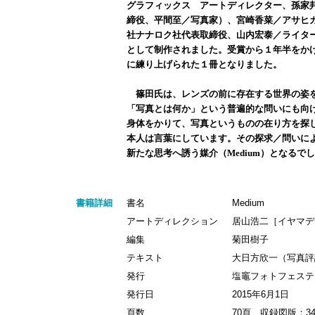
グラフィックス アートディレクター、孫家
締役、平間至／写真家）、宮崎香菜／アサヒ
社ナナロク社代表取締役、山内宏泰／ライター
として制作されました。受賞から１年半をか
に練り上げられた１冊となりました。
篠田氏は、レンズの前に存在する世界の姿を
「写真とは何か」という普遍的な問いにも向
身体をかりて、写真というものの在り方を探
本人は言葉にしています。その探求／問いに
新たな思考へ誘う媒介（Medium）となるで
書籍詳細
書名
Medium
アートディレクション
居山浩二［イヤマデ
編集
菊田樹子
テキスト
大日方欣一（写真評
発行
塩竈フォトフェステ
発行日
2015年6月1日
頁数
70頁 収録図版：3