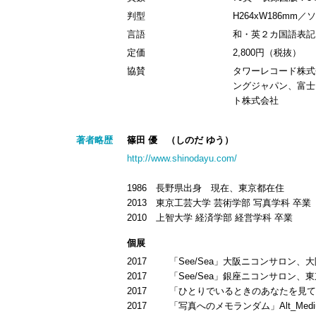
判型
H264xW186mm
言語
和・英２カ国語表記
定価
2,800円（税抜）
協賛
タワーレコード株式
ングジャパン、富士
ト株式会社
著者略歴
篠田 優 （しのだ ゆう）
http://www.shinodayu.com/
1986 長野県出身 現在、東京都在住
2013 東京工芸大学 芸術学部 写真学科 卒業
2010 上智大学 経済学部 経営学科 卒業
個展
2017
「See/Sea」大阪ニコンサロン、
2017
「See/Sea」銀座ニコンサロン、
2017
「ひとりでいるときのあなたを見てみた
2017
「写真へのメモランダム」Alt_Med